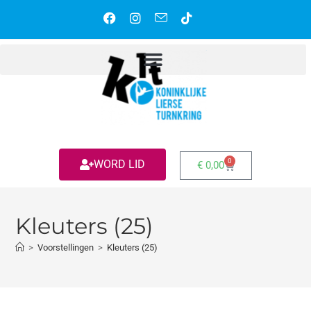
0
WORD LID
€
0,00
Kleuters (25)
>
Voorstellingen
>
Kleuters (25)