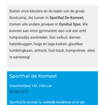
Buiten onze kleuters en de leden van de groep
Bootcamp, die turnen in
Sporthal De Komeet
,
trainen alle andere groepen in
Gymhal Spui.
We
kunnen aan onze gymnasten dan ook een echt
turnparadijs aanbieden. Een valkuil, dames-
herenbruggen, hoge en lage balken, glasfiber
tumblingbaan, airtrack, fast-track, trampolines: alles
is aanwezig!
Sporthal de Komeet
Eeuwfeestlaan 183, 2500 Lier
03 480 52 51
Sporthal De Komeet is makkelijk bereikbaar en er zijn