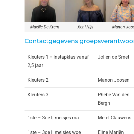
Maxilie De Krem
Xeni Nijs
Manon Joo
Contactgegevens groepsverantwoor
Kleuters 1 + instapklas vanaf
Jolien de Smet
2,5 jaar
Kleuters 2
Manon Joosen
Kleuters 3
Phebe Van den
Bergh
1ste – 3de lj meisjes ma
Merel Clauwens
1ste – 3de lj meisjes woe
Eline Mariën