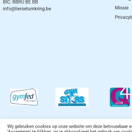
BIC: BBRU BE BB
Missie
info@lierseturnkring.be
Privacy
© Kon. Li
Wij gebruiken cookies op onze website om deze betrouwbaar en 
'Accepteren' te klikken, ga je akkoord met het gebruik van cook