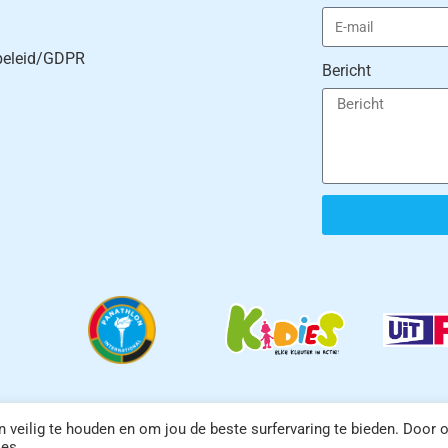
beleid/GDPR
Bericht
erse turnkring vzw | Website door
blueblot.be
veilig te houden en om jou de beste surfervaring te bieden. Door 
ies.