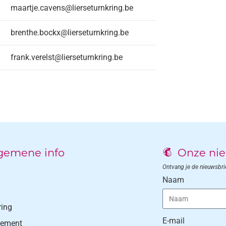
maartje.cavens@lierseturnkring.be
brenthe.bockx@lierseturnkring.be
frank.verelst@lierseturnkring.be
gemene info
Onze nie
Ontvang je de nieuwsbrief
Naam
ring
E-mail
lement