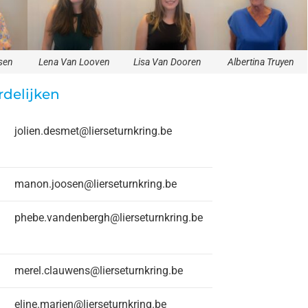
sen
Lena Van Looven
Lisa Van Dooren
Albertina Truyen
delijken
jolien.desmet@lierseturnkring.be
manon.joosen@lierseturnkring.be
phebe.vandenbergh@lierseturnkring.be
merel.clauwens@lierseturnkring.be
eline.marien@lierseturnkring.be