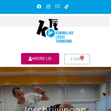
0
WORD LID
€
0,00
Inschrijvingen