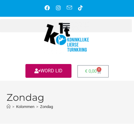
0
WORD LID
€
0,00
Zondag
>
Kolommen
>
Zondag