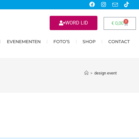
0
WORD LID
€
0,00
EVENEMENTEN
FOTO’S
SHOP
CONTACT
>
design event