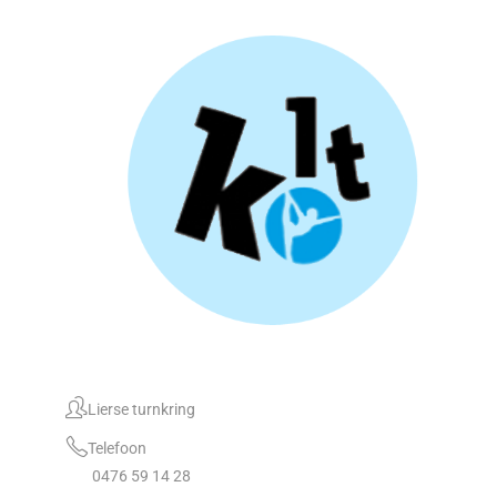
Lierse turnkring
Telefoon
0476 59 14 28