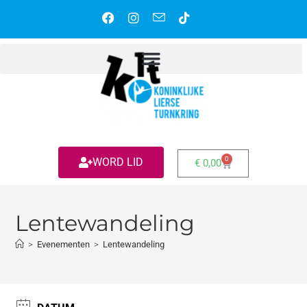
0
WORD LID
€
0,00
Lentewandeling
>
Evenementen
>
Lentewandeling