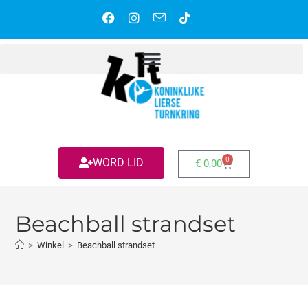
0
WORD LID
€
0,00
Beachball strandset
>
Winkel
>
Beachball strandset