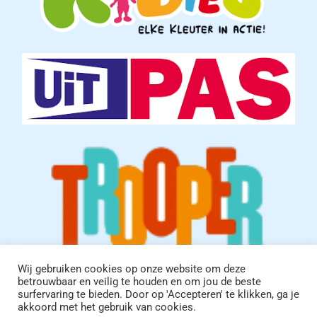
Wij gebruiken cookies op onze website om deze
betrouwbaar en veilig te houden en om jou de beste
surfervaring te bieden. Door op 'Accepteren' te klikken, ga je
© Kon. Lierse turnkring vzw | Website door
blueblot.be
akkoord met het gebruik van cookies.